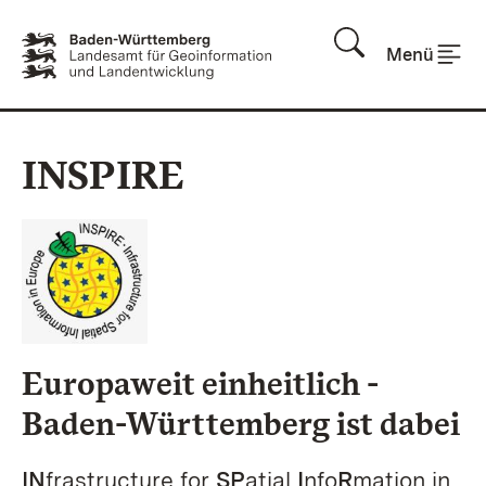
Zum Inhalt springen
Menü
INSPIRE
Europaweit einheitlich -
Baden-Württemberg ist dabei
IN
frastructure for
SP
atial
I
nfo
R
mation in