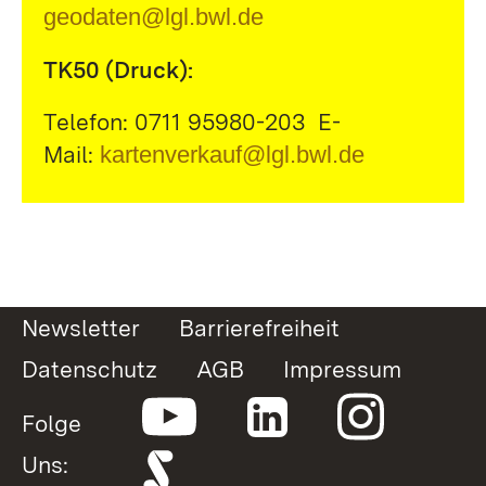
geodaten@lgl.bwl.de
TK50 (Druck):
Telefon: 0711 95980-203 E-
Mail:
kartenverkauf@lgl.bwl.de
Newsletter
Barrierefreiheit
Datenschutz
AGB
Impressum
Folge
Uns: